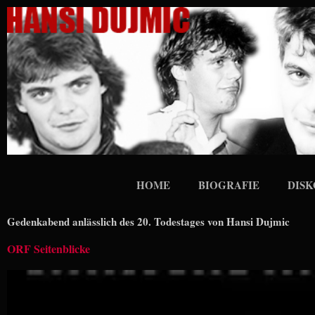
Zum
Inhalt
springen
HOME
BIOGRAFIE
DISK
Gedenkabend anlässlich des 20. Todestages von Hansi Dujmic
ORF Seitenblicke